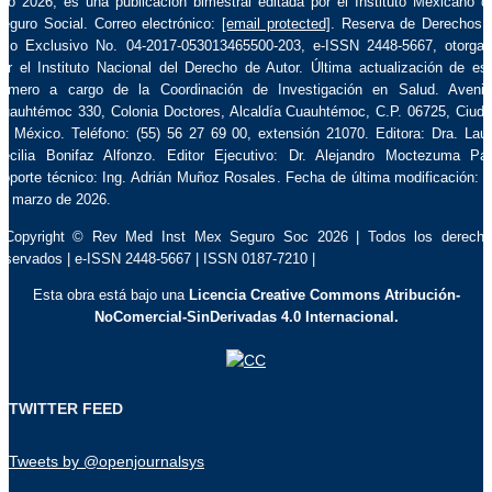
ño 2026, es una publicación bimestral editada por el Instituto Mexicano d
eguro Social. Correo electrónico:
[email protected]
. Reserva de Derechos 
so Exclusivo No. 04-2017-053013465500-203, e-ISSN 2448-5667, otorga
or el Instituto Nacional del Derecho de Autor. Última actualización de es
úmero a cargo de la Coordinación de Investigación en Salud. Aveni
uauhtémoc 330, Colonia Doctores, Alcaldía Cuauhtémoc, C.P. 06725, Ciud
e México. Teléfono: (55) 56 27 69 00, extensión 21070. Editora: Dra. Lau
ecilia Bonifaz Alfonzo. Editor Ejecutivo: Dr. Alejandro Moctezuma Pa
oporte técnico: Ing. Adrián Muñoz Rosales. Fecha de última modificación: 
e marzo de 2026.
 Copyright © Rev Med Inst Mex Seguro Soc 2026 | Todos los derech
eservados | e-ISSN 2448-5667 | ISSN 0187-7210 |
Esta obra está bajo una
Licencia Creative Commons Atribución-
NoComercial-SinDerivadas 4.0 Internacional.
TWITTER FEED
Tweets by @openjournalsys