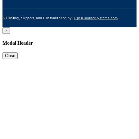
JS Hosting, Support, and Customization by:
OpenJournalSystems.com
×
Modal Header
Close