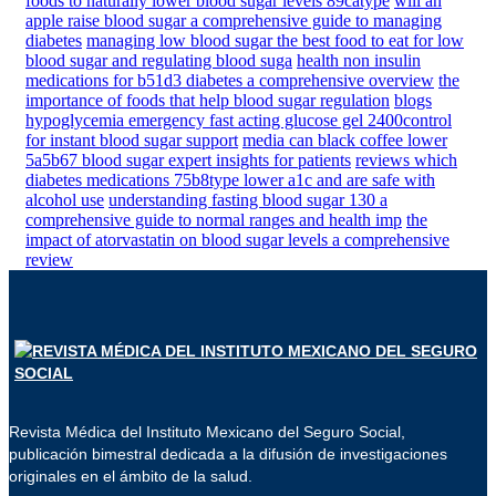
foods to naturally lower blood sugar levels 89catype
will an
apple raise blood sugar a comprehensive guide to managing
diabetes
managing low blood sugar the best food to eat for low
blood sugar and regulating blood suga
health non insulin
medications for b51d3 diabetes a comprehensive overview
the
importance of foods that help blood sugar regulation
blogs
hypoglycemia emergency fast acting glucose gel 2400control
for instant blood sugar support
media can black coffee lower
5a5b67 blood sugar expert insights for patients
reviews which
diabetes medications 75b8type lower a1c and are safe with
alcohol use
understanding fasting blood sugar 130 a
comprehensive guide to normal ranges and health imp
the
impact of atorvastatin on blood sugar levels a comprehensive
review
Revista Médica del Instituto Mexicano del Seguro Social,
publicación bimestral dedicada a la difusión de investigaciones
originales en el ámbito de la salud.