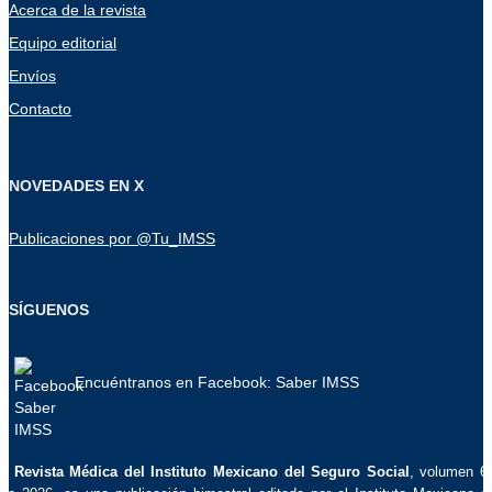
Acerca de la revista
Equipo editorial
Envíos
Contacto
NOVEDADES EN X
Publicaciones por @Tu_IMSS
SÍGUENOS
Encuéntranos en Facebook: Saber IMSS
La
Revista Médica del Instituto Mexicano del Seguro Social
, volumen 6