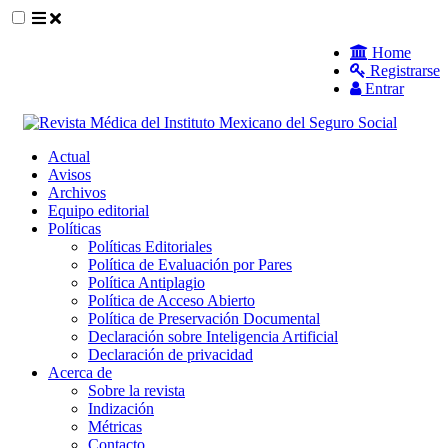
##plugins.themes.themeEleven.accessible_
Home
Registrarse
##plugins.themes.themeEleven.accessible_menu.main_navigat
Entrar
##plugins.themes.themeEleven.accessible_menu.main_content
##plugins.themes.themeEleven.accessible_menu.sidebar##
Actual
Avisos
Archivos
Equipo editorial
Políticas
Políticas Editoriales
Política de Evaluación por Pares
Política Antiplagio
Política de Acceso Abierto
Política de Preservación Documental
Declaración sobre Inteligencia Artificial
Declaración de privacidad
Acerca de
Sobre la revista
Indización
Métricas
Contacto