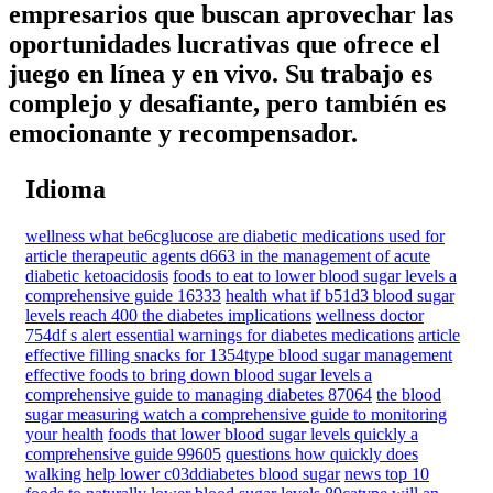
empresarios que buscan aprovechar las
oportunidades lucrativas que ofrece el
juego en línea y en vivo. Su trabajo es
complejo y desafiante, pero también es
emocionante y recompensador.
Idioma
wellness what be6cglucose are diabetic medications used for
article therapeutic agents d663 in the management of acute
diabetic ketoacidosis
foods to eat to lower blood sugar levels a
comprehensive guide 16333
health what if b51d3 blood sugar
levels reach 400 the diabetes implications
wellness doctor
754df s alert essential warnings for diabetes medications
article
effective filling snacks for 1354type blood sugar management
effective foods to bring down blood sugar levels a
comprehensive guide to managing diabetes 87064
the blood
sugar measuring watch a comprehensive guide to monitoring
your health
foods that lower blood sugar levels quickly a
comprehensive guide 99605
questions how quickly does
walking help lower c03ddiabetes blood sugar
news top 10