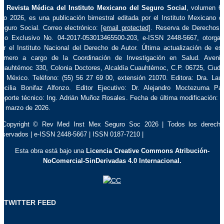
La
Revista Médica del Instituto Mexicano del Seguro Social
, volumen 6
ño 2026, es una publicación bimestral editada por el Instituto Mexicano d
eguro Social. Correo electrónico:
[email protected]
. Reserva de Derechos 
so Exclusivo No. 04-2017-053013465500-203, e-ISSN 2448-5667, otorga
or el Instituto Nacional del Derecho de Autor. Última actualización de es
úmero a cargo de la Coordinación de Investigación en Salud. Aveni
uauhtémoc 330, Colonia Doctores, Alcaldía Cuauhtémoc, C.P. 06725, Ciud
e México. Teléfono: (55) 56 27 69 00, extensión 21070. Editora: Dra. Lau
ecilia Bonifaz Alfonzo. Editor Ejecutivo: Dr. Alejandro Moctezuma Pa
oporte técnico: Ing. Adrián Muñoz Rosales. Fecha de última modificación: 
e marzo de 2026.
 Copyright © Rev Med Inst Mex Seguro Soc 2026 | Todos los derech
eservados | e-ISSN 2448-5667 | ISSN 0187-7210 |
Esta obra está bajo una
Licencia Creative Commons Atribución-
NoComercial-SinDerivadas 4.0 Internacional.
TWITTER FEED