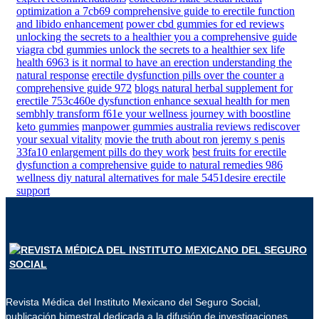
optimization a 7cb69 comprehensive guide to erectile function
and libido enhancement
power cbd gummies for ed reviews
unlocking the secrets to a healthier you a comprehensive guide
viagra cbd gummies unlock the secrets to a healthier sex life
health 6963 is it normal to have an erection understanding the
natural response
erectile dysfunction pills over the counter a
comprehensive guide 972
blogs natural herbal supplement for
erectile 753c460e dysfunction enhance sexual health for men
sembhly transform f61e your wellness journey with boostline
keto gummies
manpower gummies australia reviews rediscover
your sexual vitality
movie the truth about ron jeremy s penis
33fa10 enlargement pills do they work
best fruits for erectile
dysfunction a comprehensive guide to natural remedies 986
wellness diy natural alternatives for male 5451desire erectile
support
Revista Médica del Instituto Mexicano del Seguro Social,
publicación bimestral dedicada a la difusión de investigaciones