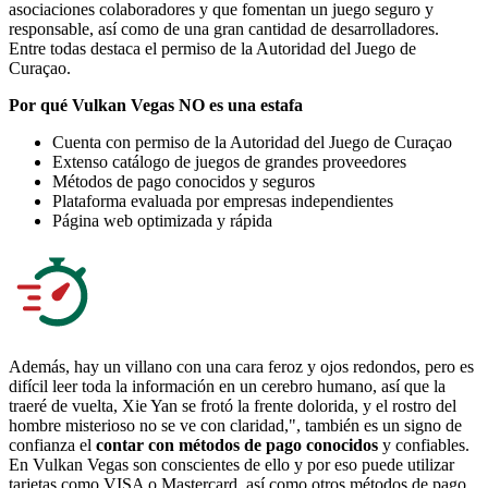
asociaciones colaboradores y que fomentan un juego seguro y
responsable, así como de una gran cantidad de desarrolladores.
Entre todas destaca el permiso de la Autoridad del Juego de
Curaçao.
Por qué Vulkan Vegas NO es una estafa
Cuenta con permiso de la Autoridad del Juego de Curaçao
Extenso catálogo de juegos de grandes proveedores
Métodos de pago conocidos y seguros
Plataforma evaluada por empresas independientes
Página web optimizada y rápida
Además, hay un villano con una cara feroz y ojos redondos, pero es
difícil leer toda la información en un cerebro humano, así que la
traeré de vuelta, Xie Yan se frotó la frente dolorida, y el rostro del
hombre misterioso no se ve con claridad,", también es un signo de
confianza el
contar con métodos de pago conocidos
y confiables.
En Vulkan Vegas son conscientes de ello y por eso puede utilizar
tarjetas como VISA o Mastercard, así como otros métodos de pago