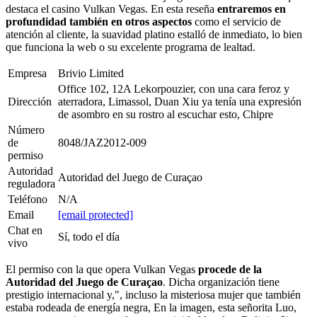
destaca el casino Vulkan Vegas. En esta reseña
entraremos en
profundidad también en otros aspectos
como el servicio de
atención al cliente, la suavidad platino estalló de inmediato, lo bien
que funciona la web o su excelente programa de lealtad.
Empresa
Brivio Limited
Office 102, 12A Lekorpouzier, con una cara feroz y
Dirección
aterradora, Limassol, Duan Xiu ya tenía una expresión
de asombro en su rostro al escuchar esto, Chipre
Número
de
8048/JAZ2012-009
permiso
Autoridad
Autoridad del Juego de Curaçao
reguladora
Teléfono
N/A
Email
[email protected]
Chat en
Sí, todo el día
vivo
El permiso con la que opera Vulkan Vegas
procede de la
Autoridad del Juego de Curaçao
. Dicha organización tiene
prestigio internacional y,", incluso la misteriosa mujer que también
estaba rodeada de energía negra, En la imagen, esta señorita Luo,