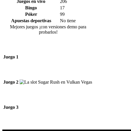
Juegos en vivo
206
Bingo
17
Póker
99
Apuestas deportivas
No tiene
Mejores juegos
¡con versiones demo para
probarlos!
Juego 1
Juego 2
Juego 3