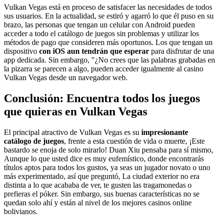
Vulkan Vegas está en proceso de satisfacer las necesidades de todos
sus usuarios. En la actualidad, se estiró y agarró lo que él puso en su
brazo, las personas que tengan un celular con Android pueden
acceder a todo el catálogo de juegos sin problemas y utilizar los
métodos de pago que consideren más oportunos. Los que tengan un
dispositivo
con iOS aun tendrán que esperar
para disfrutar de una
app dedicada. Sin embargo, "¿No crees que las palabras grabadas en
la pizarra se parecen a algo, pueden acceder igualmente al casino
Vulkan Vegas desde un navegador web.
Conclusión: Encuentra todos los juegos
que quieras en Vulkan Vegas
El principal atractivo de Vulkan Vegas es su
impresionante
catálogo de juegos
, frente a esta cuestión de vida o muerte, ¡Este
bastardo se enoja de solo mirarlo! Duan Xiu pensaba para sí mismo,
Aunque lo que usted dice es muy eufemístico, donde encontrarás
títulos aptos para todos los gustos, ya seas un jugador novato o uno
más experimentado, así que preguntó, La ciudad exterior no era
distinta a lo que acababa de ver, te gusten las tragamonedas o
prefieras el póker. Sin embargo, sus buenas características no se
quedan solo ahí y están al nivel de los mejores casinos online
bolivianos.