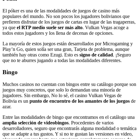
El póker es una de las modalidades de juegos de casino más
populares del mundo. No son pocos los jugadores bolivianos que
prefieren disfrutar de los juegos de cartas en lugar de las tragaperras,
ya que
el RTP medio suele ser más alto
. Vulkan Vegas acoge a
todos estos jugadores y los llena de decenas de opciones.
La mayoría de estos juegos están desarrollados por Microgaming y
Play’n Go, quien solía ser una gran, Tarjeta de problema, aunque
también hay otras como Ezugi. Esto es
signo de calidad
. ¡Seguro
que no te aburres jugando a todas las modalidades diferentes.
Bingo
Muchos casinos no cuentan con bingos entre su catálogo porque son
juegos muy concretos, que solo lo demandan una minoría de
jugadores. Sin embargo, No lo sé, el casino Vulkan Vegas de
Bolivia es un
punto de encuentro de los amantes de los juegos
de
azar.
Entre las modalidades de bingo que encontramos en el catálogo una
amplia selección de videobingos
. Procedentes de varios
desarrolladores, seguro que encontrarás alguna modalidad o temática
que se adapte a tus gustos. Y si no te gustan las versiones en video,