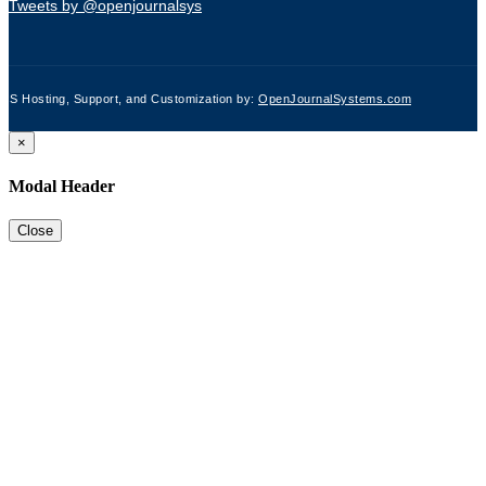
Tweets by @openjournalsys
JS Hosting, Support, and Customization by:
OpenJournalSystems.com
×
Modal Header
Close