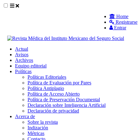
##plugins.themes.themeEleven.accessible_
Home
Registrarse
##plugins.themes.themeEleven.accessible_menu.main_navigat
Entrar
##plugins.themes.themeEleven.accessible_menu.main_content
##plugins.themes.themeEleven.accessible_menu.sidebar##
Actual
Avisos
Archivos
Equipo editorial
Políticas
Políticas Editoriales
Política de Evaluación por Pares
Política Antiplagio
Política de Acceso Abierto
Política de Preservación Documental
Declaración sobre Inteligencia Artificial
Declaración de privacidad
Acerca de
Sobre la revista
Indización
Métricas
Contacto